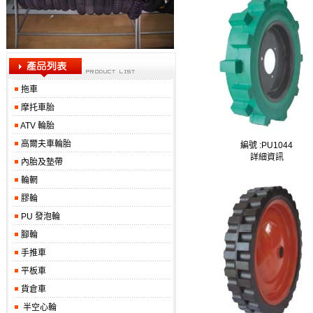
拖車
摩托車胎
ATV 輪胎
高爾夫車輪胎
編號 :
PU1044
詳細資訊
內胎及墊帶
輪輞
膠輪
PU 發泡輪
腳輪
手推車
平板車
貨倉車
半空心輪