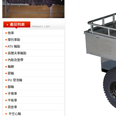
拖車
摩托車胎
ATV 輪胎
高爾夫車輪胎
內胎及墊帶
輪輞
膠輪
PU 發泡輪
腳輪
手推車
平板車
貨倉車
半空心輪