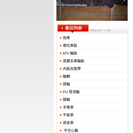
拖車
摩托車胎
ATV 輪胎
高爾夫車輪胎
內胎及墊帶
輪輞
膠輪
PU 發泡輪
腳輪
手推車
平板車
貨倉車
半空心輪